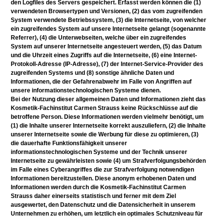
den Logfiles des Servers gespeichert. Erfasst werden können die (1)
verwendeten Browsertypen und Versionen, (2) das vom zugreifenden
System verwendete Betriebssystem, (3) die Internetseite, von welcher
ein zugreifendes System auf unsere Internetseite gelangt (sogenannte
Referrer), (4) die Unterwebseiten, welche über ein zugreifendes
System auf unserer Internetseite angesteuert werden, (5) das Datum
und die Uhrzeit eines Zugriffs auf die Internetseite, (6) eine Internet-
Protokoll-Adresse (IP-Adresse), (7) der Internet-Service-Provider des
zugreifenden Systems und (8) sonstige ähnliche Daten und
Informationen, die der Gefahrenabwehr im Falle von Angriffen auf
unsere informationstechnologischen Systeme dienen.
Bei der Nutzung dieser allgemeinen Daten und Informationen zieht das
Kosmetik-Fachinstitut Carmen Strauss keine Rückschlüsse auf die
betroffene Person. Diese Informationen werden vielmehr benötigt, um
(1) die Inhalte unserer Internetseite korrekt auszuliefern, (2) die Inhalte
unserer Internetseite sowie die Werbung für diese zu optimieren, (3)
die dauerhafte Funktionsfähigkeit unserer
informationstechnologischen Systeme und der Technik unserer
Internetseite zu gewährleisten sowie (4) um Strafverfolgungsbehörden
im Falle eines Cyberangriffes die zur Strafverfolgung notwendigen
Informationen bereitzustellen. Diese anonym erhobenen Daten und
Informationen werden durch die Kosmetik-Fachinstitut Carmen
Strauss daher einerseits statistisch und ferner mit dem Ziel
ausgewertet, den Datenschutz und die Datensicherheit in unserem
Unternehmen zu erhöhen, um letztlich ein optimales Schutzniveau für