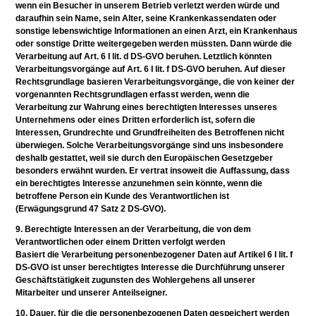
wenn ein Besucher in unserem Betrieb verletzt werden würde und
daraufhin sein Name, sein Alter, seine Krankenkassendaten oder
sonstige lebenswichtige Informationen an einen Arzt, ein Krankenhaus
oder sonstige Dritte weitergegeben werden müssten. Dann würde die
Verarbeitung auf Art. 6 I lit. d DS-GVO beruhen. Letztlich könnten
Verarbeitungsvorgänge auf Art. 6 I lit. f DS-GVO beruhen. Auf dieser
Rechtsgrundlage basieren Verarbeitungsvorgänge, die von keiner der
vorgenannten Rechtsgrundlagen erfasst werden, wenn die
Verarbeitung zur Wahrung eines berechtigten Interesses unseres
Unternehmens oder eines Dritten erforderlich ist, sofern die
Interessen, Grundrechte und Grundfreiheiten des Betroffenen nicht
überwiegen. Solche Verarbeitungsvorgänge sind uns insbesondere
deshalb gestattet, weil sie durch den Europäischen Gesetzgeber
besonders erwähnt wurden. Er vertrat insoweit die Auffassung, dass
ein berechtigtes Interesse anzunehmen sein könnte, wenn die
betroffene Person ein Kunde des Verantwortlichen ist
(Erwägungsgrund 47 Satz 2 DS-GVO).
9. Berechtigte Interessen an der Verarbeitung, die von dem
Verantwortlichen oder einem Dritten verfolgt werden
Basiert die Verarbeitung personenbezogener Daten auf Artikel 6 I lit. f
DS-GVO ist unser berechtigtes Interesse die Durchführung unserer
Geschäftstätigkeit zugunsten des Wohlergehens all unserer
Mitarbeiter und unserer Anteilseigner.
10. Dauer, für die die personenbezogenen Daten gespeichert werden